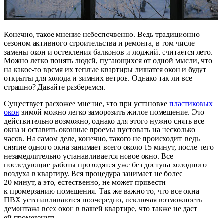
Конечно, такое мнение небеспочвенно. Ведь традиционно
сезоном активного строительства и ремонта, в том числе
замены окон и остекления балконов и лоджий, считается лето.
Можно легко понять людей, пугающихся от одной мысли, что
на какое-то время их теплые квартиры лишатся окон и будут
открыты для холода и зимних ветров. Однако так ли все
страшно? Давайте разберемся.
Существует расхожее мнение, что при установке
пластиковых
окон
зимой можно легко заморозить жилое помещение. Это
действительно возможно, однако для этого нужно снять все
окна и оставить оконные проемы пустовать на несколько
часов. На самом деле, конечно, такого не происходит, ведь
снятие одного окна занимает всего около 15 минут, после чего
незамедлительно устанавливается новое окно. Все
последующие работы проводятся уже без доступа холодного
воздуха в квартиру. Вся процедура занимает не более
20 минут, а это, естественно, не может привести
к промерзанию помещения. Так же важно то, что все окна
ПВХ устанавливаются поочередно, исключая возможность
демонтажа всех окон в вашей квартире, что также не даст
ей промерзнуть.