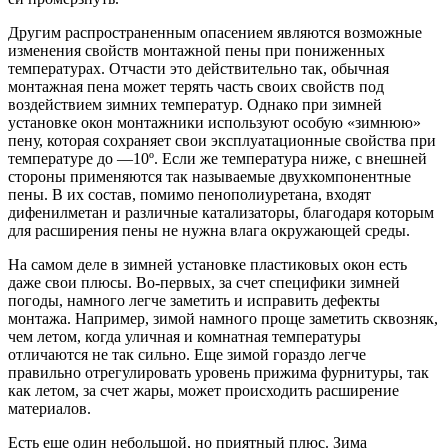
Другим распространенным опасением являются возможные
изменения свойств монтажной пены при пониженных
температурах. Отчасти это действительно так, обычная
монтажная пена может терять часть своих свойств под
воздействием зимних температур. Однако при зимней
установке окон монтажники используют особую «зимнюю»
пену, которая сохраняет свои эксплуатационные свойства при
температуре до —10º. Если же температура ниже, с внешней
стороны применяются так называемые двухкомпонентные
пены. В их состав, помимо пенополиуретана, входят
дифенилметан и различные катализаторы, благодаря которым
для расширения пены не нужна влага окружающей среды.
На самом деле в зимней установке пластиковых окон есть
даже свои плюсы. Во-первых, за счет специфики зимней
погоды, намного легче заметить и исправить дефекты
монтажа. Например, зимой намного проще заметить сквозняк,
чем летом, когда уличная и комнатная температуры
отличаются не так сильно. Еще зимой гораздо легче
правильно отрегулировать уровень прижима фурнитуры, так
как летом, за счет жары, может происходить расширение
материалов.
Есть еще один небольшой, но приятный плюс. Зима