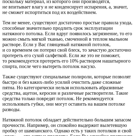
поскольку материал, из которого они производятся,
не впитывает влагу и не конденсирует испарения, а, значит,
не сможет испортиться под их воздействием.
Тем не менее, существуют достаточно простые правила ухода,
способные значительно продлить срок эксплуатации
натяжного потолка. Если вдруг появилось загрязнение, то его
можно смыть мягкой тканью, смоченной в теплом мыльном
растворе. Если у Вас глянцевый натяжной потолок,
и со временем он потерял свой блеск, то зачастую достаточно
протереть его сухой салфеткой. Если же это не поможет,
то рекомендуется протереть его 10% раствором нашатырного
спирта, после чего вытереть потолок насухо.
Также существуют специальные полироли, которые позволят
быстро и без каких-либо усилий очистить даже сложные
пятна. Но категорически нельзя использовать абразивные
средства, ацетон, керосин и различные растворители. Такие
средства только повредят потолок. Не рекомендуется
использовать губки, они могут оставить на вашем потолке
разводы.
Натяжной потолок обладает действительно большим запасом
прочности. Например, он спокойно выдержит вылетевшую
пробку от шампанского. Однако есть у таких потолков и свой