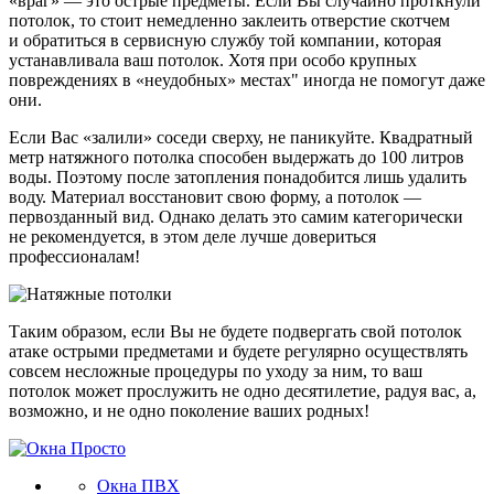
«враг» — это острые предметы. Если Вы случайно проткнули
потолок, то стоит немедленно заклеить отверстие скотчем
и обратиться в сервисную службу той компании, которая
устанавливала ваш потолок. Хотя при особо крупных
повреждениях в «неудобных» местах" иногда не помогут даже
они.
Если Вас «залили» соседи сверху, не паникуйте. Квадратный
метр натяжного потолка способен выдержать до 100 литров
воды. Поэтому после затопления понадобится лишь удалить
воду. Материал восстановит свою форму, а потолок —
первозданный вид. Однако делать это самим категорически
не рекомендуется, в этом деле лучше довериться
профессионалам!
Таким образом, если Вы не будете подвергать свой потолок
атаке острыми предметами и будете регулярно осуществлять
совсем несложные процедуры по уходу за ним, то ваш
потолок может прослужить не одно десятилетие, радуя вас, а,
возможно, и не одно поколение ваших родных!
Окна ПВХ